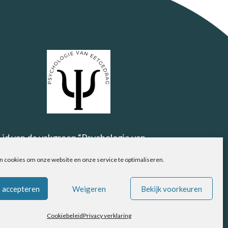
Lid van de vakgroep “Psychologie van
Eetgedrag”.
n cookies om onze website en onze service te optimaliseren.
 accepteren
Weigeren
Bekijk voorkeuren
Cookiebeleid
Privacy verklaring