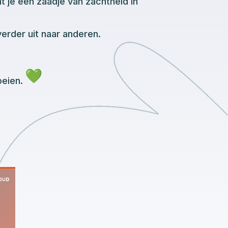
nt je een zaadje van zachtheid in
verder uit naar anderen.
oeien.