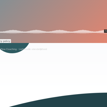
 Flow Coaching
·
Liefdevolle vriendelijkheid