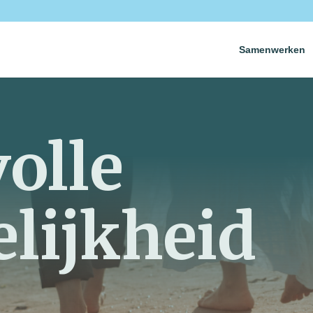
Samenwerken
olle
elijkheid