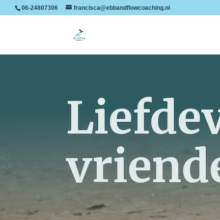
06-24807306
francisca@ebbandflowcoaching.nl
Liefdev
vriend